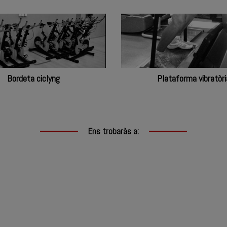
Pilates
Bordeta ciclyng
Plataforma vibratòri
Ens trobaràs a: