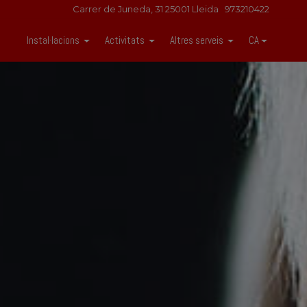
Carrer de Juneda, 31 25001 Lleida
973210422
Instal·lacions
Activitats
Altres serveis
CA