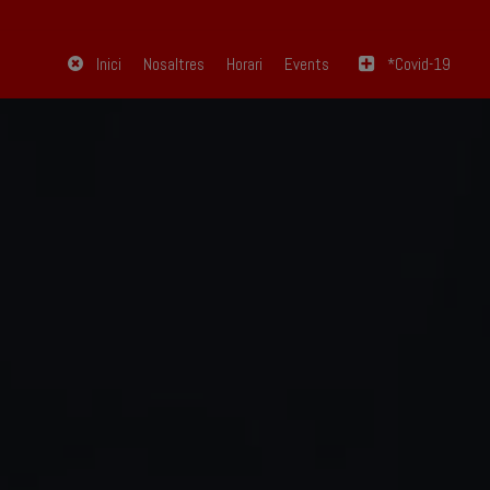
Inici
Nosaltres
Horari
Events
*Covid-19