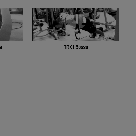
Aerobic i steps
a
TRX i Bossu