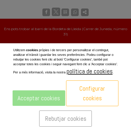
Ens pots trobar al barri de la Bordeta de Lleida (Carrer de Juneda, número
31)
Política de privacitat i avís legal
Utilitzem
cookies
pròpies i de tercers per personalitzar el contingut,
analitzar el trànsit i guardar les seves preferències. Podeu configurar o
rebutjar les cookies fent clic al botó 'Configurar cookies', també pot
acceptar totes les cookies i seguir navegant fent clic a 'Acceptar cookies'.
política de cookies
Per a més informació, visita la nostra
.
Configurar
Acceptar cookies
cookies
Rebutjar cookies